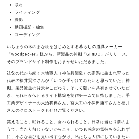
取材
ライティング
撮影
動画撮影・編集
コーディング
暮らしの道具メーカー
いちょうの木のまな板をはじめとする
「woodpecker」様から、新製品の神棚「GIRIDO」がリリース。
そのブランドサイト制作をおまかせいただきました。
祖父の代から続く木地職人（神仏具製造）の家系に生まれ育った
代表の福井賢治さんが「いつか手がけてみたいと思っていた」神
棚。製品誕生の背景やこだわり、そして願いを共有させていただ
き、それらが伝わるサイト構築を制作チームで目指しました。手
工業デザイナーの大治将典さん、宮大工の小保田庸平さんと福井
さんのクロストークもぜひご覧ください。
笑えること、眠れること、食べられること。日常は当たり前のよ
うで、当たり前じゃないからこそ、いつも感謝の気持ちを忘れず
に、小さな喜びを見い出す心がけ、私たちも大切にしていきたい