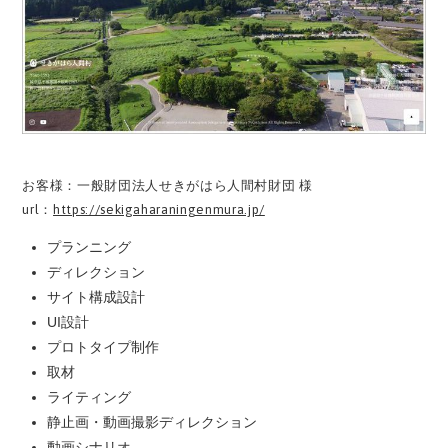
お客様：一般財団法人せきがはら人間村財団 様
url：
https://sekigaharaningenmura.jp/
プランニング
ディレクション
サイト構成設計
UI設計
プロトタイプ制作
取材
ライティング
静止画・動画撮影ディレクション
動画シナリオ