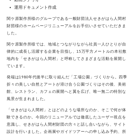
運用ドキュメント作成
関ケ原製作所様のグループである一般財団法人せきがはら人間村
財団様のホームページリニューアルをお手伝いさせていただきま
した。
関ケ原製作所様では、地域とつながりながら社員一人ひとりが自
律的に成長し活躍する企業を目指し、15万平方メートルの本社敷
地内を「せきがはら人間村」と呼称してさまざまな活動を展開し
ています。
発端は1980年代後半に取り組んだ「工場公園」づくりから。四季
折々の美しい自然とアートが溶け合う公園づくりはその後、美術
館、レストラン、カフェの展開へと翼を広げ、唯一無二の特別な
風景が生まれました。
「せきがはら人間村」とはどのような場所なのか、そこで何が体
験できるのか。今回のリニューアルでは徹底したユーザー視点を
意識し、せきがはら人間村財団の方々と話し合いながら、サイト
設計を行いました。企画展やガイドツアーへの申し込み予約、所