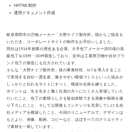
HHTML制作
運用ドキュメント作成
岐阜県関市の刃物メーカー「大野ナイフ製作所」様からご指名を
いただき、コーポレートサイトの制作をお手伝いしました。
同社は1916年創業の歴史ある企業。大手包丁メーカー貝印様の高
級包丁をOEM・ODM製造しており、近年は工業用刃物や自社ブラ
ンド包丁の製造にも注力されています。
そんな「大野ナイフ製作所」様の事業特性、IoTを導入すること
で実現する自社一貫生産、働きやすい職場づくりといった強みが
しっかりと伝わるサイトにすべく、構成や企画を練りました。
ポイントは、生き生きと働く社員の方々にたくさん登場していた
だいたこと、包丁の素晴らしさを疑似体験できる画像や動画を撮
り下ろしたこと、そして公開後もコンテンツを充実していける自
社メディアを構築したこと。今回のリニューアルで、デザインは
もとより、画像、動画、コピーなど、ほぼすべてのクリエイティ
ブ素材を一新しています。